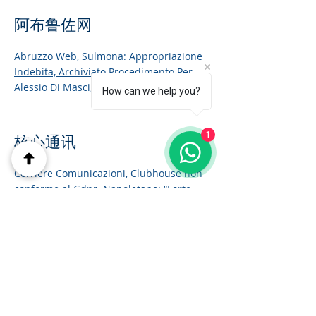
阿布鲁佐网
Abruzzo Web,
Sulmona: Appropriazione
Indebita, Archiviato Procedimento Per
Alessio Di Masci
, Marzo 2021
How can we help you?
1
核心通讯
Corriere Comunicazioni,
Clubhouse non
conforme al Gdpr. Napoletano: “Forte
rischio privacy”
, Febbraio 2021
能源日报
Quotidiano Energia,
Le imprese e
l’evoluzione del diritto penale ambientale