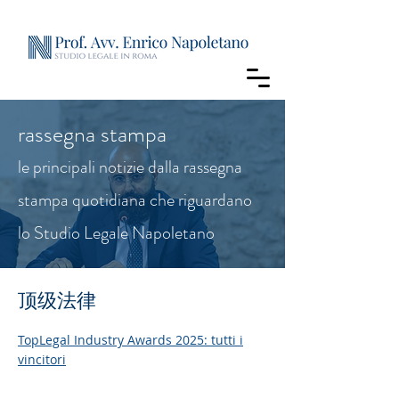
rassegna stampa
le principali notizie dalla rassegna
stampa quotidiana che riguardano
lo Studio Legale Napoletano
顶级法律
TopLegal Industry Awards 2025: tutti i
vincitori