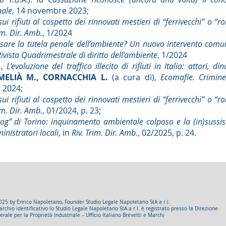
nale
, 14 novembre 2023;
sui rifiuti al cospetto dei rinnovati mestieri di “ferrivecchi” o “r
im. Dir. Amb.
, 1/2024
nsare la tutela penale dell’ambiente? Un nuovo intervento comun
ivista Quadrimestrale di diritto dell’ambiente
, 1/2024
.
,
L’evoluzione del traffico illecito di rifiuti in Italia: attori, di
MELIÀ M., CORNACCHIA L.
(a cura di),
Ecomafie. Crimine
, 2024;
sui rifiuti al cospetto dei rinnovati mestieri di “ferrivecchi” o “r
im. Dir. Amb.
, 01/2024, p. 23;
g” di Torino: inquinamento ambientale colposo e la (in)sussis
nistratori locali
, in
Riv. Trim. Dir. Amb.
, 02/2025, p. 24.
025 by Enrico Napoletano, Founder Studio Legale Napoletano StA a r.l.
archio identificativo lo Studio Legale Napoletano StA a r.l. è registrato presso la Direzione
rale per la Proprietà Industriale – Ufficio Italiano Brevetti e Marchi