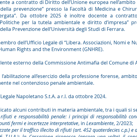
nte a contratto di Diritto dell’Unione europea nell’ambito 
 della prevenzione” presso la Facoltà di Medicina e Chirurg
rgata”. Da ottobre 2025 è inoltre docente a contratto
Politiche per la tutela ambientale e diritto d’impresa” p
della Prevenzione dell’Università degli Studi di Ferrara.
mbro dell’Ufficio Legale di “Libera. Associazioni, Nomi e Nu
 Human Rights and the Environment (GNHRE).
ulente esterno della Commissione Antimafia del Comune di 
l’abilitazione all’esercizio della professione forense, ambi
ente nel contenzioso penale ambientale.
Legale Napoletano S.t.A. a r.l. da ottobre 2024.
ato alcuni contributi in materia ambientale, tra i quali si 
rifiuti e responsabilità penale: i principi di responsabilità con
punti fermi e incertezze interpretative
, in
Lexambiente
, 2/2023;
zate per il traffico illecito di rifiuti (art. 452 quaterdecies c.p.) e a
56 T.U.A.): la Cassazione riconosce (ancora una volta) il con