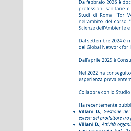
Da febbraio 2026 è doce
professioni sanitarie e
Studi di Roma “Tor Ve
nell’ambito del corso “
Scienze dell’Ambiente e 
Dal settembre 2024 è me
del Global Network for
Dall'aprile 2025 è Cons
Nel 2022 ha conseguito 
esperienza prevalentem
Collabora con lo Studio 
Ha recentemente pubblic
Villani D.
,
Gestione dei 
estesa del produttore tra 
Villani D.
,
Attività organiz
non autorizzata (art. 2