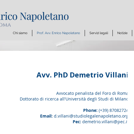
Chi siamo
Prof. Avv. Enrico Napoletano
Servizi legali
Notizie
Avv. PhD Demetrio Villani
Avvocato penalista del Foro di Roma
Dottorato di ricerca all'Università degli Studi di Milano
Phone:
(+39) 87082724
Email:
d.villani@studiolegalenapoletano.org
Pec:
demetrio.villani@pec.it