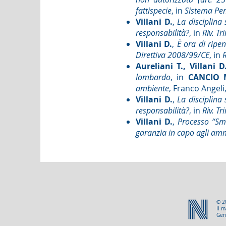
fattispecie
, in
Sistema Pe
Villani D.
,
La disciplina 
responsabilità?
, in
Riv. Tr
Villani D.
,
È ora di ripe
Direttiva 2008/99/CE
, in
R
Aureliani T., Villani D
lombardo
, in
CANCIO 
ambiente
, Franco Angeli
Villani D.
,
La disciplina 
responsabilità?
, in
Riv. Tr
Villani D.
,
Processo “Smo
garanzia in capo agli ammi
© 2
Il m
Gene