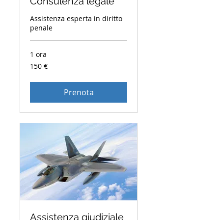
Consulenza legale
Assistenza esperta in diritto
penale
1 ora
150
150 €
euro
Prenota
Assistenza giudiziale