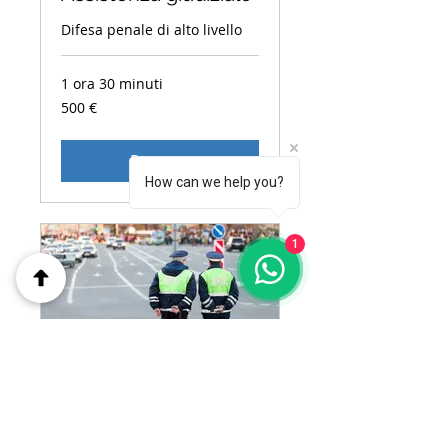
Difesa penale di alto livello
1 ora 30 minuti
500
500 €
euro
Prenota
How can we help you?
1
Formazione