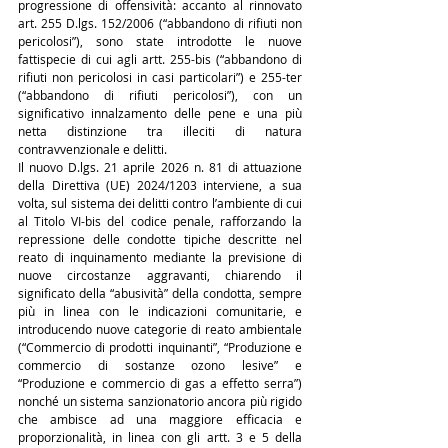
progressione di offensività: accanto al rinnovato 
art. 255 D.lgs. 152/2006 (“abbandono di rifiuti non 
pericolosi”), sono state introdotte le nuove 
fattispecie di cui agli artt. 255-bis (“abbandono di 
rifiuti non pericolosi in casi particolari”) e 255-ter 
(“abbandono di rifiuti pericolosi”), con un 
significativo innalzamento delle pene e una più 
netta distinzione tra illeciti di natura 
contravvenzionale e delitti.
Il nuovo D.lgs. 21 aprile 2026 n. 81 di attuazione 
della Direttiva (UE) 2024/1203 interviene, a sua 
volta, sul sistema dei delitti contro l’ambiente di cui 
al Titolo VI-bis del codice penale, rafforzando la 
repressione delle condotte tipiche descritte nel 
reato di inquinamento mediante la previsione di 
nuove circostanze aggravanti, chiarendo il 
significato della “abusività” della condotta, sempre 
più in linea con le indicazioni comunitarie, e 
introducendo nuove categorie di reato ambientale 
(“Commercio di prodotti inquinanti”, “Produzione e 
commercio di sostanze ozono lesive” e 
“Produzione e commercio di gas a effetto serra”) 
nonché un sistema sanzionatorio ancora più rigido 
che ambisce ad una maggiore efficacia e 
proporzionalità, in linea con gli artt. 3 e 5 della 