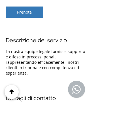
m
i
Prenota
n
u
t
i
Descrizione del servizio
La nostra equipe legale fornisce supporto
e difesa in processi penali,
rappresentando efficacemente i nostri
clienti in tribunale con competenza ed
esperienza.
Dettagli di contatto
Via Costabella, 12, Rome, Metropolitan
City of Rome Capital, Italy
+390695214850
segreteria@studiolegalenapoletano.org