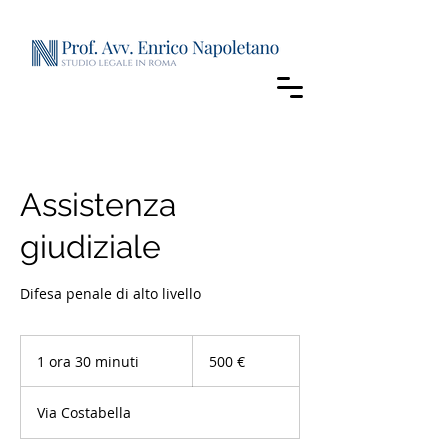
Assistenza
giudiziale
Difesa penale di alto livello
500
euro
1 ora 30 minuti
1
500 €
o
r
Via Costabella
3
0